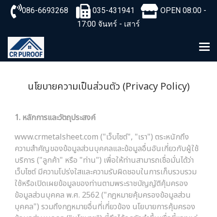
086-6693268
035-431941
OPEN 08:00 -
17:00 จันทร์ - เสาร์
นโยบายความเป็นส่วนตัว (Privacy Policy)
1. หลักการและวัตถุประสงค์
www.crmetalsheet.com ("เว็บไซต์", "เรา") ตระหนักถึง
ความสำคัญของข้อมูลส่วนบุคคลและข้อมูลอื่นอันเกี่ยวกับผู้ใช้
บริการ ("ลูกค้า" หรือ "ท่าน") เพื่อให้ท่านสามารถเชื่อมั่นได้ว่า
เว็บไซต์ มีความโปร่งใสและความรับผิดชอบในการเก็บรวบรวม
ใช้หรือเปิดเผยข้อมูลของท่านตามพระราชบัญญัติคุ้มครอง
ข้อมูลส่วนบุคคล พ.ศ. 2562 ("กฎหมายคุ้มครองข้อมูลส่วน
บุคคล") รวมถึงกฎหมายอื่นที่เกี่ยวข้อง นโยบายการคุ้มครอง