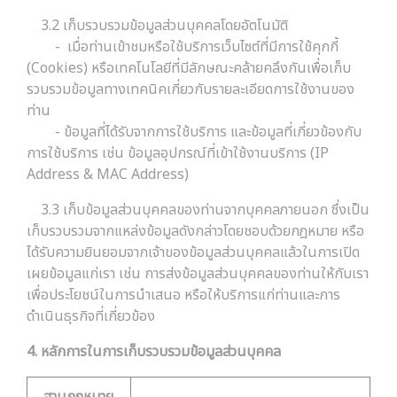
3.2 เก็บรวบรวมข้อมูลส่วนบุคคลโดยอัตโนมัติ
- เมื่อท่านเข้าชมหรือใช้บริการเว็บไซต์ที่มีการใช้คุกกี้
(Cookies) หรือเทคโนโลยีที่มีลักษณะคล้ายคลึงกันเพื่อเก็บ
รวบรวมข้อมูลทางเทคนิคเกี่ยวกับรายละเอียดการใช้งานของ
ท่าน
- ข้อมูลที่ได้รับจากการใช้บริการ และข้อมูลที่เกี่ยวข้องกับ
การใช้บริการ เช่น ข้อมูลอุปกรณ์ที่เข้าใช้งานบริการ (IP
Address & MAC Address)
3.3 เก็บข้อมูลส่วนบุคคลของท่านจากบุคคลภายนอก ซึ่งเป็น
เก็บรวบรวมจากแหล่งข้อมูลดังกล่าวโดยชอบด้วยกฎหมาย หรือ
ได้รับความยินยอมจากเจ้าของข้อมูลส่วนบุคคลแล้วในการเปิด
เผยข้อมูลแก่เรา เช่น การส่งข้อมูลส่วนบุคคลของท่านให้กับเรา
เพื่อประโยชน์ในการนำเสนอ หรือให้บริการแก่ท่านและการ
ดำเนินธุรกิจที่เกี่ยวข้อง
4. หลักการในการเก็บรวบรวมข้อมูลส่วนบุคคล