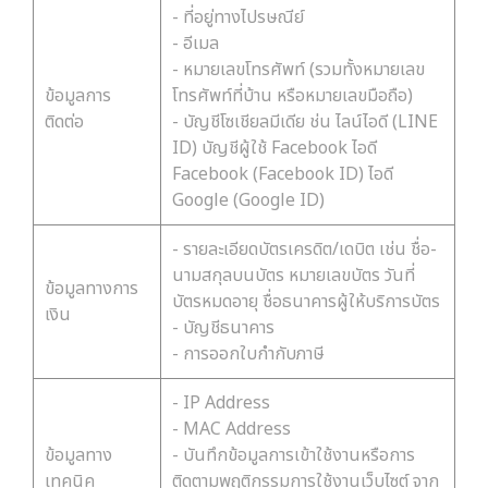
- ที่อยู่ทางไปรษณีย์
- อีเมล
- หมายเลขโทรศัพท์ (รวมทั้งหมายเลข
ข้อมูลการ
โทรศัพท์ที่บ้าน หรือหมายเลขมือถือ)
ติดต่อ
- บัญชีโซเชียลมีเดีย ช่น ไลน์ไอดี (LINE
ID) บัญชีผู้ใช้ Facebook ไอดี
Facebook (Facebook ID) ไอดี
Google (Google ID)
- รายละเอียดบัตรเครดิต/เดบิต เช่น ชื่อ-
นามสกุลบนบัตร หมายเลขบัตร วันที่
ข้อมูลทางการ
บัตรหมดอายุ ชื่อธนาคารผู้ให้บริการบัตร
เงิน
- บัญชีธนาคาร
- การออกใบกำกับภาษี
- IP Address
- MAC Address
ข้อมูลทาง
- บันทึกข้อมูลการเข้าใช้งานหรือการ
เทคนิค
ติดตามพฤติกรรมการใช้งานเว็บไซต์ จาก